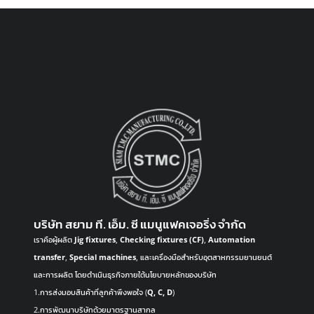
บริษัท สยาม ที. เอ็ม. ซี แมนูแฟคเจอริ่ง จำกัด
เราคือผู้ผลิต
Jig fixtures
,
Checking fixtures (CF)
,
Automation
transfer
,
Special machines
, และเครื่องมือสำหรับอุตสาหกรรมยานยนต์
และการผลิต โดยดำเนินธุรกิจภายใต้นโยบายหลักของบริษัท
1.การส่งมอบสินค้าที่ลูกค้าพึงพอใจ (
Q, C, D
)
2.การพัฒนาบริษัทด้วยมาตรฐานสากล